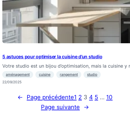
5 astuces pour optimiser la cuisine d’un studio
Votre studio est un bijou d’optimisation, mais la cuisine 
aménagement
cuisine
rangement
studio
22/09/2025
←
Page précédente
1
2
3
4
5
…
10
Page suivante
→