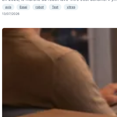
avis
Essai
robot
Test
vitres
13/07/2026