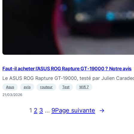
Faut-il acheter l’ASUS ROG Rapture GT‑19000 ? Notre avis
Le ASUS ROG Rapture GT‑19000, testé par Julien Caradec
Asus
avis
routeur
Test
Wifi 7
21/03/2026
1
2
3
…
9
Page suivante
→