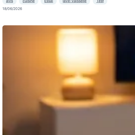
avis
cuisine
Essai
lave-vaisselle
Test
18/06/2026