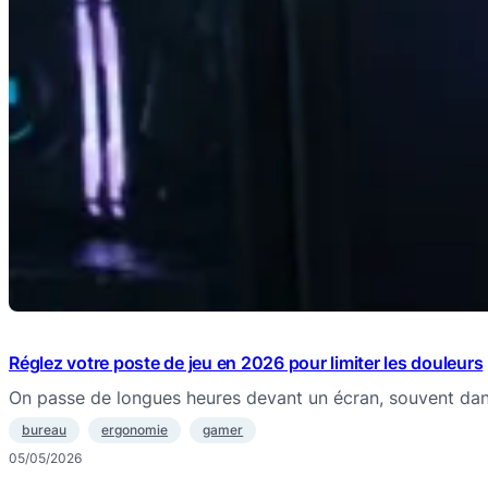
Réglez votre poste de jeu en 2026 pour limiter les douleurs
On passe de longues heures devant un écran, souvent da
bureau
ergonomie
gamer
05/05/2026