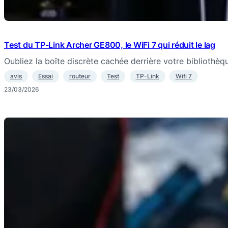
Test du TP-Link Archer GE800, le WiFi 7 qui réduit le lag
Oubliez la boîte discrète cachée derrière votre bibliothè
avis
Essai
routeur
Test
TP-Link
Wifi 7
23/03/2026