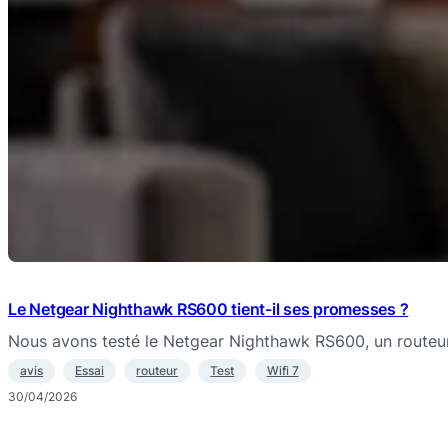
Le Netgear Nighthawk RS600 tient-il ses promesses ?
Nous avons testé le Netgear Nighthawk RS600, un routeu
avis
Essai
routeur
Test
Wifi 7
30/04/2026