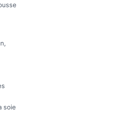
housse
in,
es
a soie