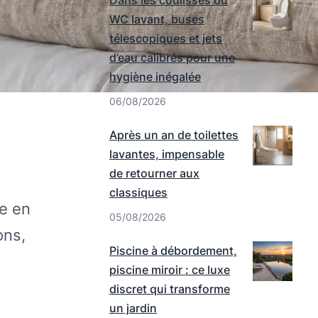
Dans les coulisses du
WC lavant, buses
télescopiques et jets
d’eau calibrés pour une
hygiène inégalée
06/08/2026
Après un an de toilettes
lavantes, impensable
de retourner aux
classiques
e en
05/08/2026
ons,
Piscine à débordement,
piscine miroir : ce luxe
discret qui transforme
un jardin