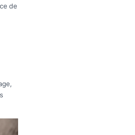
nce de
age,
es