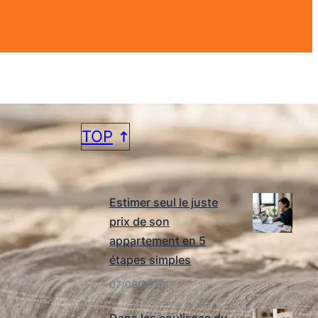
TOP
DERNIERS ARTICLES
Estimer seul le juste
prix de son
appartement en 5
étapes simples
07/08/2026