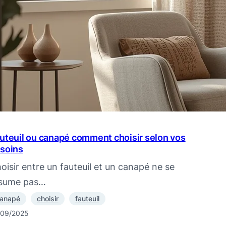
uteuil ou canapé comment choisir selon vos
soins
oisir entre un fauteuil et un canapé ne se
sume pas…
anapé
choisir
fauteuil
/09/2025