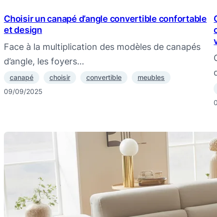
Choisir un canapé d’angle convertible confortable
et design
Face à la multiplication des modèles de canapés
d’angle, les foyers…
canapé
choisir
convertible
meubles
09/09/2025