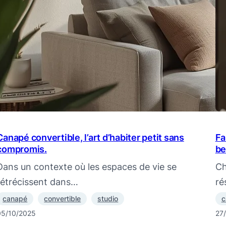
Canapé convertible, l’art d’habiter petit sans
Fa
compromis.
be
Dans un contexte où les espaces de vie se
Ch
rétrécissent dans…
ré
canapé
convertible
studio
c
05/10/2025
27