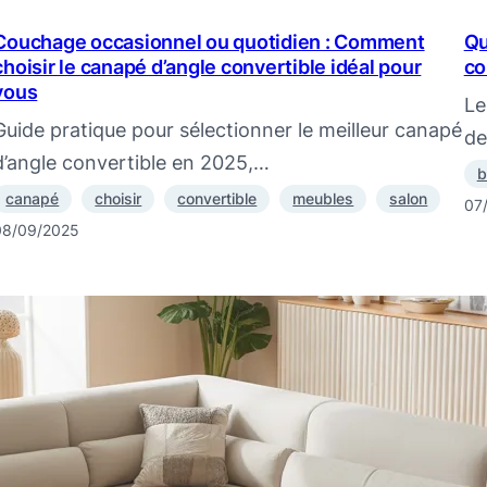
Couchage occasionnel ou quotidien : Comment
Qu
choisir le canapé d’angle convertible idéal pour
co
vous
Le
Guide pratique pour sélectionner le meilleur canapé
de
d’angle convertible en 2025,…
b
canapé
choisir
convertible
meubles
salon
07
08/09/2025