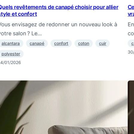
Quels revêtements de canapé choisir pour allier
Ce
style et confort
vr
Vous envisagez de redonner un nouveau look à
En
votre salon ? Le…
co
alcantara
canapé
confort
coton
cuir
c
30
polyester
24/01/2026