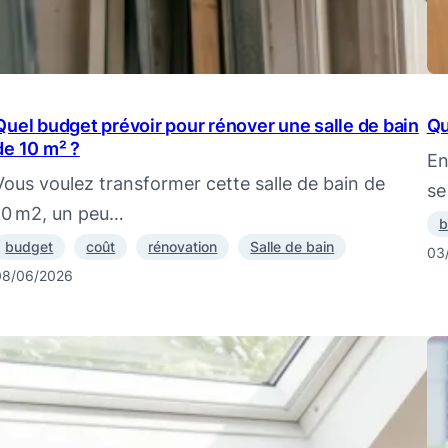
Quel budget prévoir pour rénover une salle de bain
Qu
de 10 m² ?
En
Vous voulez transformer cette salle de bain de
se
10 m2, un peu…
b
budget
coût
rénovation
Salle de bain
03
08/06/2026