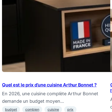
Quel est le prix d’une cuisine Arthur Bonnet ?
En 2026, une cuisine complète Arthur Bonnet
demande un budget moyen…
budget
combien
cuisine
prix