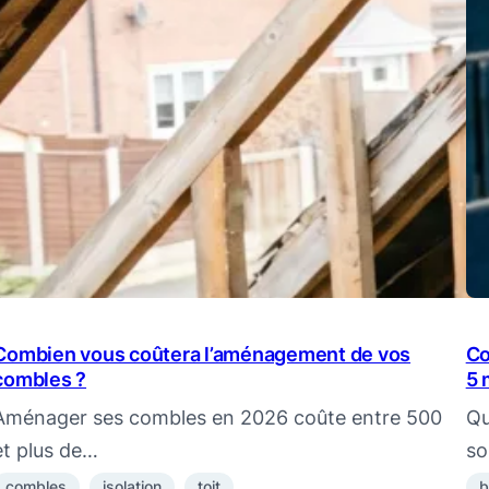
Combien vous coûtera l’aménagement de vos
Co
combles ?
5 
Aménager ses combles en 2026 coûte entre 500
Qu
et plus de…
so
combles
isolation
toit
b