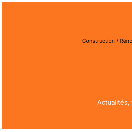
Aller
au
contenu
Construction / Rén
Actualités,