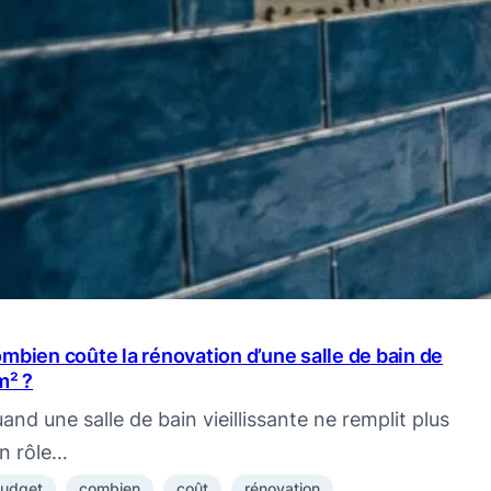
mbien coûte la rénovation d’une salle de bain de
m² ?
and une salle de bain vieillissante ne remplit plus
n rôle…
udget
combien
coût
rénovation