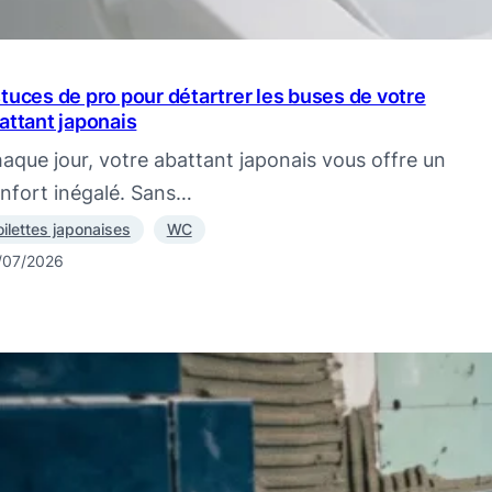
tuces de pro pour détartrer les buses de votre
attant japonais
aque jour, votre abattant japonais vous offre un
nfort inégalé. Sans…
oilettes japonaises
WC
/07/2026