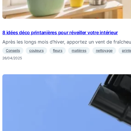
8 idées déco printanières pour réveiller votre intérieur
Après les longs mois d’hiver, apportez un vent de fraîche
Conseils
couleurs
fleurs
matières
nettoyage
prin
26/04/2025