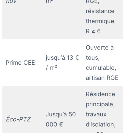
nov’
m²
RGE,
résistance
thermique
R ≥ 6
Ouverte à
jusqu’à 13 €
tous,
Prime CEE
/ m²
cumulable,
artisan RGE
Résidence
principale,
Jusqu’à 50
travaux
Éco-PTZ
000 €
d’isolation,