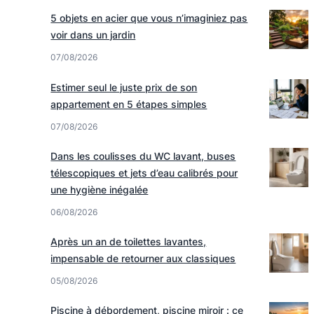
5 objets en acier que vous n’imaginiez pas
voir dans un jardin
07/08/2026
Estimer seul le juste prix de son
appartement en 5 étapes simples
07/08/2026
Dans les coulisses du WC lavant, buses
télescopiques et jets d’eau calibrés pour
une hygiène inégalée
06/08/2026
Après un an de toilettes lavantes,
impensable de retourner aux classiques
05/08/2026
Piscine à débordement, piscine miroir : ce