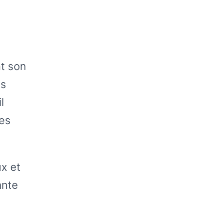
nt son
ns
l
les
x et
ante