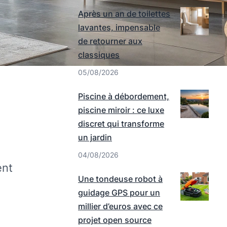
Après un an de toilettes
lavantes, impensable
de retourner aux
classiques
05/08/2026
Piscine à débordement,
piscine miroir : ce luxe
discret qui transforme
un jardin
04/08/2026
ent
Une tondeuse robot à
guidage GPS pour un
millier d’euros avec ce
projet open source