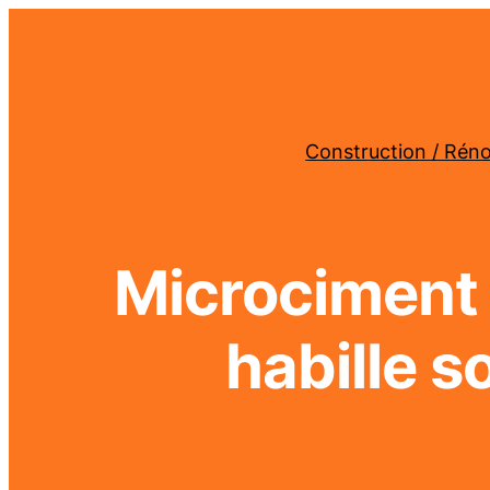
Construction / Rén
Microciment 
habille s