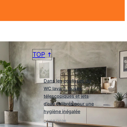
TOP
DERNIERS ARTICLES
Dans les coulisses du
WC lavant, buses
télescopiques et jets
d’eau calibrés pour une
hygiène inégalée
06/08/2026