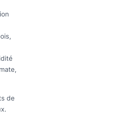
ion
ois,
idité
(mate,
ts de
x.