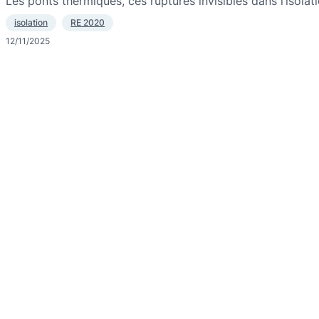
Les ponts thermiques, ces ruptures invisibles dans l’isola
isolation
RE 2020
12/11/2025