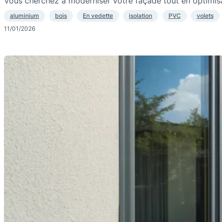
Vous cherchez à moderniser votre façade tout en optimis
aluminium
bois
En vedette
isolation
PVC
volets
11/01/2026