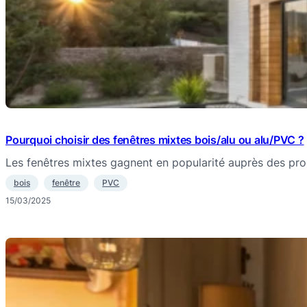
Pourquoi choisir des fenêtres mixtes bois/alu ou alu/PVC ?
Les fenêtres mixtes gagnent en popularité auprès des prop
bois
fenêtre
PVC
15/03/2025