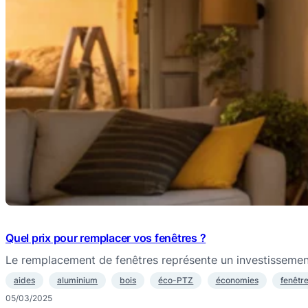
Quel prix pour remplacer vos fenêtres ?
Le remplacement de fenêtres représente un investissemen
aides
aluminium
bois
éco-PTZ
économies
fenêtr
05/03/2025