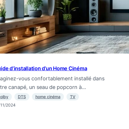
ide d’installation d’un Home Cinéma
aginez-vous confortablement installé dans
tre canapé, un seau de popcorn à…
olby
DTS
home cinéma
TV
/11/2024