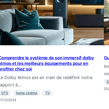
Comprendre le système de son immersif dolby
Gu
atmos et les meilleurs équipements pour en
Im
profiter chez soi
vo
Le Dolby Atmos est en train de redéfinir notre
D
rapport à…
25
DTS
home cinéma
TV
17/12/2024