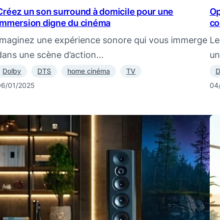
Créez un son surround à domicile pour une
Op
immersion digne du cinéma
co
Imaginez une expérience sonore qui vous immerge
Le
dans une scène d’action…
un
Dolby
DTS
home cinéma
TV
D
06/01/2025
04