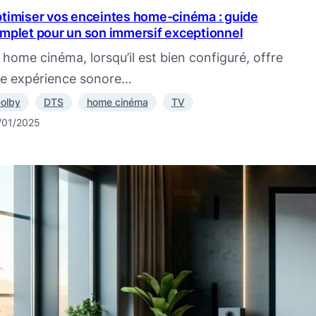
timiser vos enceintes home-cinéma : guide
mplet pour un son immersif exceptionnel
 home cinéma, lorsqu’il est bien configuré, offre
e expérience sonore…
olby
DTS
home cinéma
TV
/01/2025