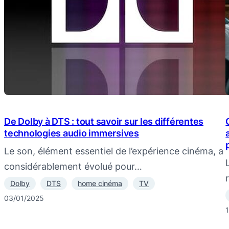
De Dolby à DTS : tout savoir sur les différentes
technologies audio immersives
Le son, élément essentiel de l’expérience cinéma, a
considérablement évolué pour…
Dolby
DTS
home cinéma
TV
03/01/2025