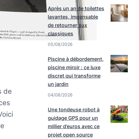
Après un an de toilettes
lavantes, impensable
de retourner aux
classiques
05/08/2026
Piscine à débordement,
piscine miroir : ce luxe
discret qui transforme
un jardin
s de
04/08/2026
rces
Une tondeuse robot à
Voici
guidage GPS pour un
re
millier d’euros avec ce
projet open source