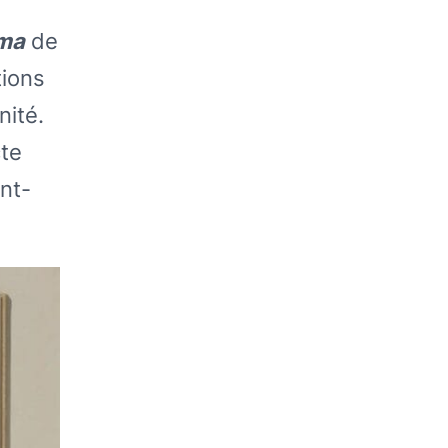
ma
de
tions
nité.
cte
nt-