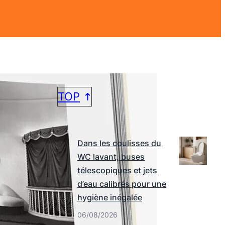
TOP
DERNIERS ARTICLES
Dans les coulisses du
WC lavant, buses
télescopiques et jets
d’eau calibrés pour une
hygiène inégalée
06/08/2026