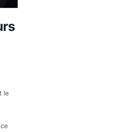
urs
 le
nce