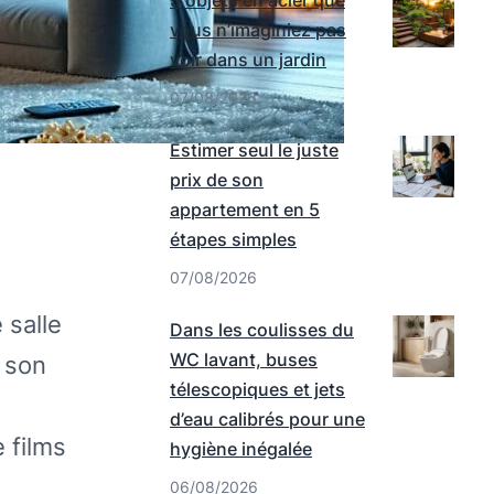
5 objets en acier que
vous n’imaginiez pas
voir dans un jardin
07/08/2026
Estimer seul le juste
prix de son
appartement en 5
étapes simples
07/08/2026
 salle
Dans les coulisses du
WC lavant, buses
 son
télescopiques et jets
d’eau calibrés pour une
 films
hygiène inégalée
06/08/2026