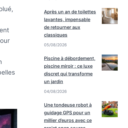
olué,
Après un an de toilettes
lavantes, impensable
de retourner aux
nent
classiques
pour
05/08/2026
Piscine à débordement,
n
piscine miroir : ce luxe
belles
discret qui transforme
un jardin
04/08/2026
Une tondeuse robot à
guidage GPS pour un
millier d’euros avec ce