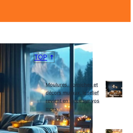
TOP
DERNIERS ARTICLES
Moulures, corniches et
décors muraux, le relief
revient en force sur vos
murs
07/08/2026