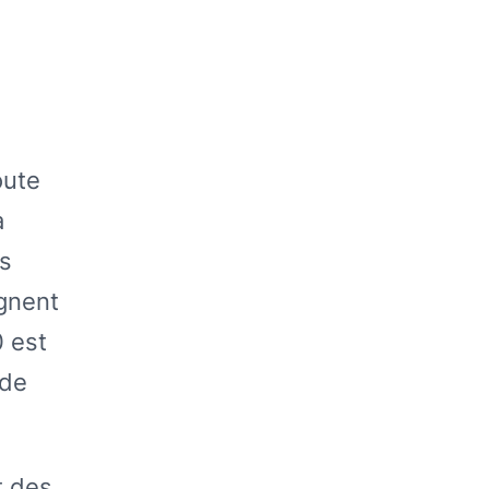
oute
a
es
agnent
 est
 de
t des