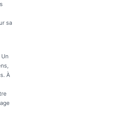
s
ur sa
. Un
ens,
s. À
tre
mage