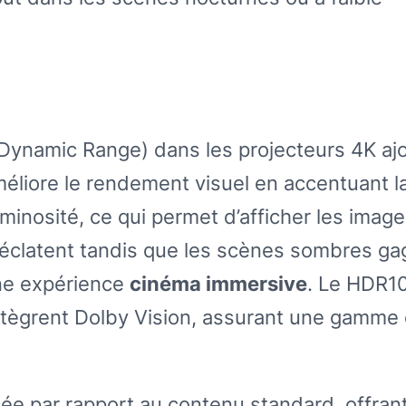
Dynamic Range) dans les projecteurs 4K aj
méliore le rendement visuel en accentuant l
uminosité, ce qui permet d’afficher les imag
s éclatent tandis que les scènes sombres g
 une expérience
cinéma immersive
. Le HDR10
ntègrent Dolby Vision, assurant une gamme
cée par rapport au contenu standard, offran