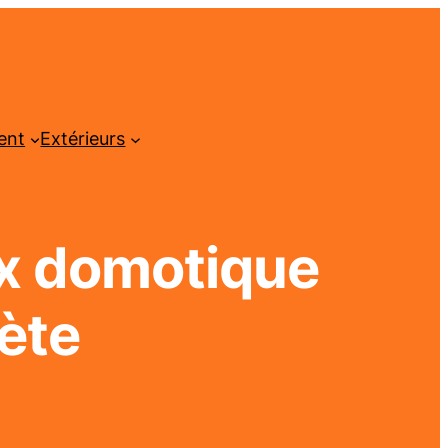
ent
Extérieurs
ox domotique
ète