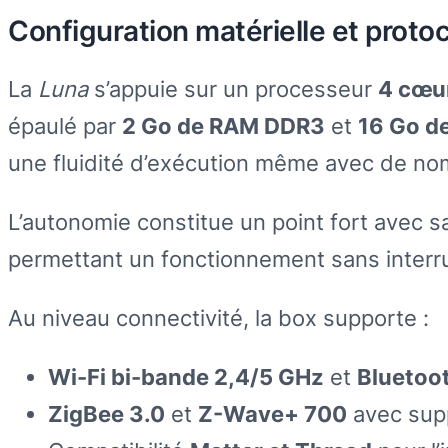
Configuration matérielle et proto
La
Luna
s’appuie sur un processeur
4 cœu
épaulé par
2 Go de RAM DDR3
et
16 Go d
une fluidité d’exécution même avec de n
L’autonomie constitue un point fort avec 
permettant un fonctionnement sans interru
Au niveau connectivité, la box supporte :
Wi-Fi bi-bande 2,4/5 GHz
et
Bluetoo
ZigBee 3.0
et
Z-Wave+ 700
avec supp