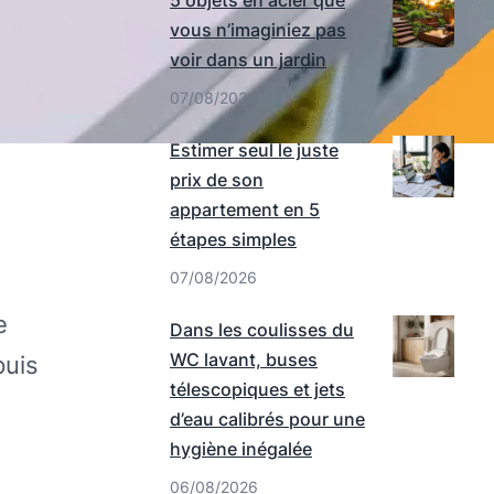
5 objets en acier que
vous n’imaginiez pas
voir dans un jardin
07/08/2026
Estimer seul le juste
prix de son
appartement en 5
étapes simples
07/08/2026
e
Dans les coulisses du
WC lavant, buses
puis
télescopiques et jets
d’eau calibrés pour une
hygiène inégalée
06/08/2026