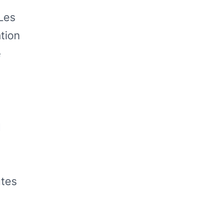
 Les
tion
e
a
utes