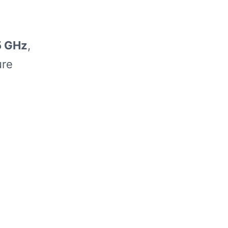
5 GHz
,
ure