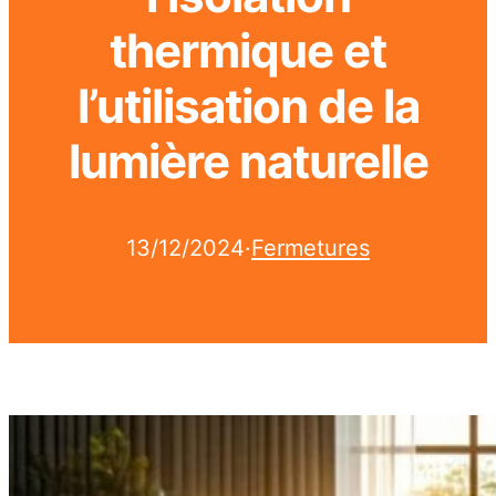
thermique et
l’utilisation de la
lumière naturelle
13/12/2024
·
Fermetures