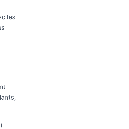
ec les
es
nt
lants,
)