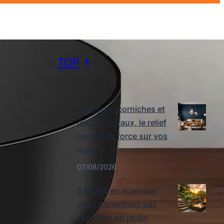
TOP
DERNIERS ARTICLES
Moulures, corniches et
décors muraux, le relief
revient en force sur vos
murs
07/08/2026
5 objets en acier que
vous n’imaginiez pas
voir dans un jardin