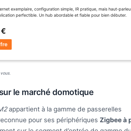
hernet exemplaire, configuration simple, IR pratique, mais haut-parleu
plication perfectible. Un hub abordable et fiable pour bien débuter.
 €
 vous.
 sur le marché domotique
M2
appartient à la gamme de passerelles
 reconnue pour ses périphériques
Zigbee à 
rément sur le segment d’entrée de gamme d