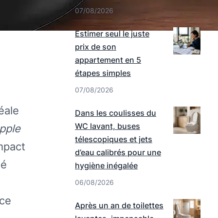
07/08/2026
Estimer seul le juste
prix de son
appartement en 5
étapes simples
07/08/2026
éale
Dans les coulisses du
WC lavant, buses
pple
télescopiques et jets
ompact
d’eau calibrés pour une
té
hygiène inégalée
06/08/2026
nce
Après un an de toilettes