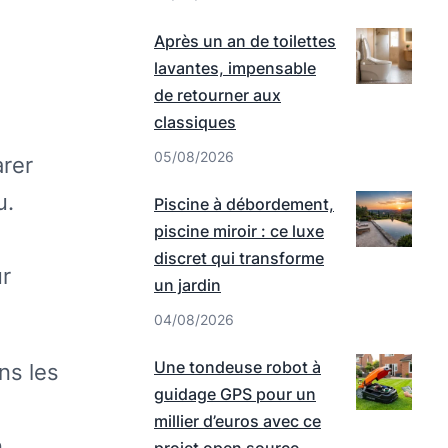
Après un an de toilettes
lavantes, impensable
de retourner aux
classiques
05/08/2026
arer
u.
Piscine à débordement,
piscine miroir : ce luxe
discret qui transforme
ur
un jardin
04/08/2026
Une tondeuse robot à
ns les
guidage GPS pour un
millier d’euros avec ce
.