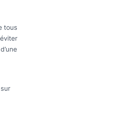
e tous
éviter
 d’une
 sur