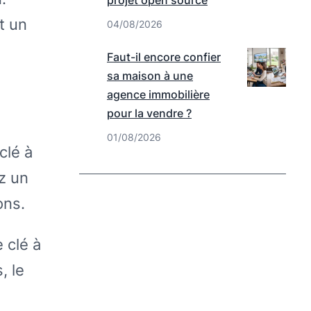
projet open source
t un
04/08/2026
Faut-il encore confier
sa maison à une
agence immobilière
pour la vendre ?
01/08/2026
clé à
z un
ons.
 clé à
, le